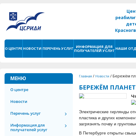
Цен
реабили
дет
Красног
г. С
ИНФОРМАЦИЯ ДЛЯ
О ЦЕНТРЕ
НОВОСТИ
ПЕРЕЧЕНЬ УСЛУГ
НАШИ ОТД
ПОЛУЧАТЕЛЕЙ УСЛУГ
/
/
Бережём пл
Главная
Новости
МЕНЮ
БЕРЕЖЁМ ПЛАНЕТ
О центре
Чт
Новости
Электрические гирлянды отн
Перечень услуг
пластика и других компонен
загрязнять почву и грунтов
Информация для
получателей услуг
В Петербурге открыты свыше