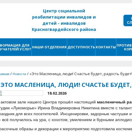
Центр социальной
реабилитации инвалидов и
С
детей - инвалидов
Красногвардейского района
г. Санкт - Петербург
ФОРМАЦИЯ ДЛЯ
ПРОТИВ
НАШИ ОТДЕЛЕНИЯ
ДОСТУПНОСТЬ
КОНТАКТЫ
УЧАТЕЛЕЙ УСЛУГ
КОР
/
/
«Это Масленица, люди! Счастье будет, радость будет
лавная
Новости
«ЭТО МАСЛЕНИЦА, ЛЮДИ! СЧАСТЬЕ БУДЕТ,
18.02.2026
 актовом зале нашего Центра прошёл настоящий
масленичный ра
тудии «Лукоморье» Ирина Владимировна Никитина вместе с талан
раздник для всех посетителей. Инсценировки, задорные частушки и
 всё получилось на ура, с хохотом, умилением и бурными аплоди
расочные образы и декорации к мероприятию подготовила костюм