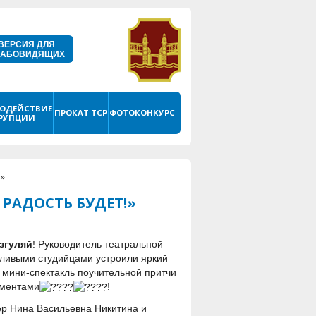
ВЕРСИЯ ДЛЯ
ЛАБОВИДЯЩИХ
ОДЕЙСТВИЕ
ПРОКАТ ТСР
ФОТОКОНКУРС
РУПЦИИ
!»
 РАДОСТЬ БУДЕТ!»
згуляй
! Руководитель театральной
тливыми студийцами устроили яркий
 мини-спектакль поучительной притчи
сментами
!
ер Нина Васильевна Никитина и