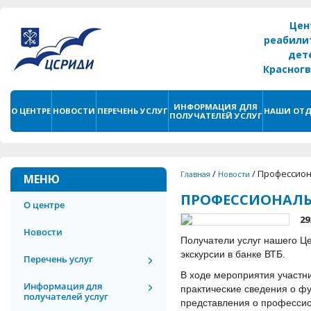
Цен
реабили
дет
Красног
г. С
ИНФОРМАЦИЯ ДЛЯ
О ЦЕНТРЕ
НОВОСТИ
ПЕРЕЧЕНЬ УСЛУГ
НАШИ ОТД
ПОЛУЧАТЕЛЕЙ УСЛУГ
/
/
Профессион
Главная
Новости
МЕНЮ
ПРОФЕССИОНАЛЬН
О центре
29
Новости
Получатели услуг нашего Ц
экскурсии в банке ВТБ.
Перечень услуг
В ходе мероприятия участн
Информация для
практические сведения о 
получателей услуг
представления о профессио