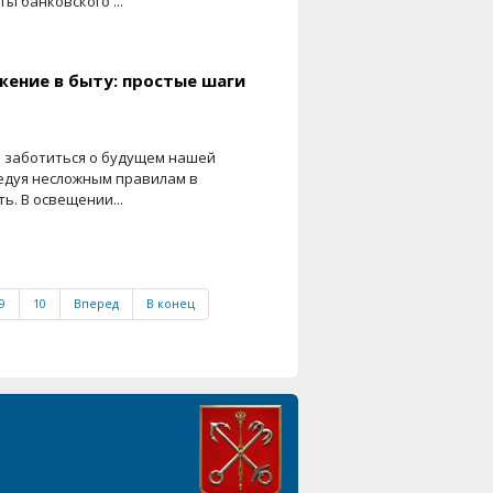
ы банковского ...
жение в быту: простые шаги
и заботиться о будущем нашей
ледуя несложным правилам в
ь. В освещении...
9
10
Вперед
В конец