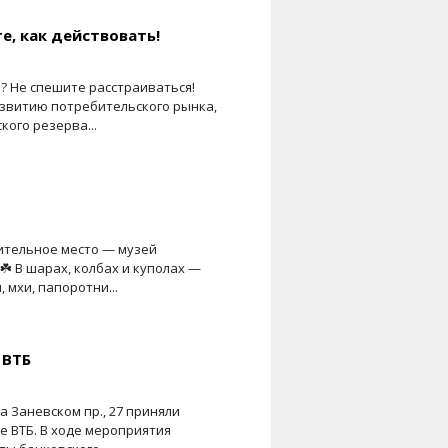
е, как действовать!
? Не спешите расстраиваться!
азвитию потребительского рынка,
ого резерва...
ительное место — музей
☘️ В шарах, колбах и куполах —
 мхи, папоротни...
 ВТБ
а Заневском пр., 27 приняли
е ВТБ. В ходе мероприятия