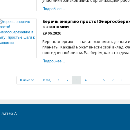
участники ознакомились с организацией работ
Подробнее...
Беречь энергию просто! Энергосбере
к экономии
29.06.2026
Беречь энергию — значит экономить деньги 
планеты. Каждый может внести свой вклад, с
повседневной жизни. Разберём, как это сделат
Подробнее...
В начало
Назад
1
2
3
4
5
6
7
8
, литер А