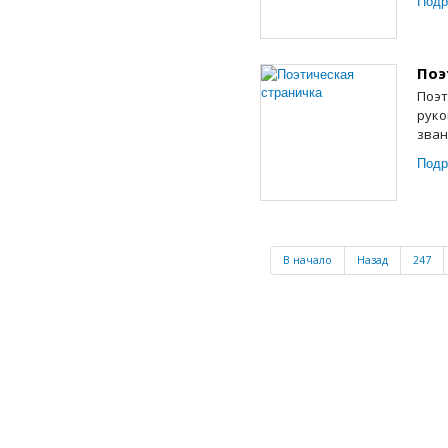
Подр
Поэ
Поэт
руко
зван
Подр
В начало
Назад
247