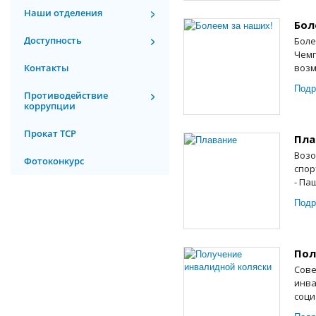
Наши отделения
Бол
Доступность
Боле
Чемп
Контакты
возм
Подр
Противодействие
коррупции
Прокат ТСР
Пла
Возо
Фотоконкурс
спор
- Па
Подр
Пол
Сове
инва
соци