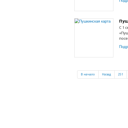
Подр
Пуш
С 1 
«Пуш
посе
Подр
В начало
Назад
251