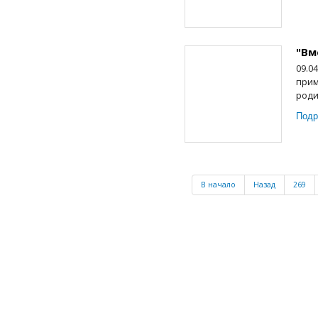
"Вм
09.0
прим
роди
Подр
В начало
Назад
269