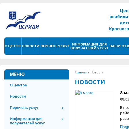
Цен
реабили
дет
Красног
г. С
ИНФОРМАЦИЯ ДЛЯ
О ЦЕНТРЕ
НОВОСТИ
ПЕРЕЧЕНЬ УСЛУГ
НАШИ ОТД
ПОЛУЧАТЕЛЕЙ УСЛУГ
/
Главная
Новости
МЕНЮ
НОВОСТИ
О центре
8 м
Новости
08.0
Перечень услуг
В пр
райо
разв
Информация для
получателей услуг
Подр