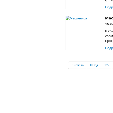
Подр
Мас
15.0
В ко
совм
прог
Подр
В начало
Назад
305