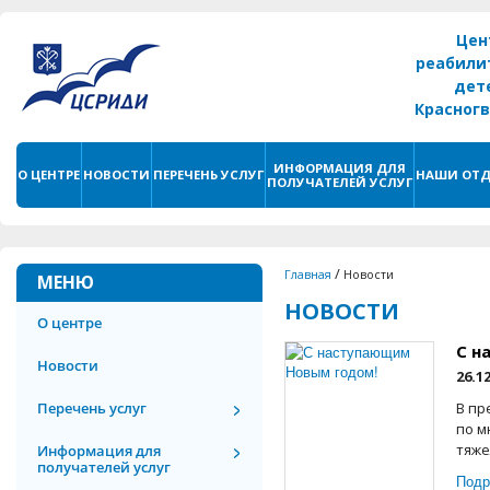
Цен
реабили
дет
Красног
г. С
ИНФОРМАЦИЯ ДЛЯ
О ЦЕНТРЕ
НОВОСТИ
ПЕРЕЧЕНЬ УСЛУГ
НАШИ ОТД
ПОЛУЧАТЕЛЕЙ УСЛУГ
/
Главная
Новости
МЕНЮ
НОВОСТИ
О центре
С н
Новости
26.1
Перечень услуг
В пр
по м
тяже
Информация для
получателей услуг
Подр