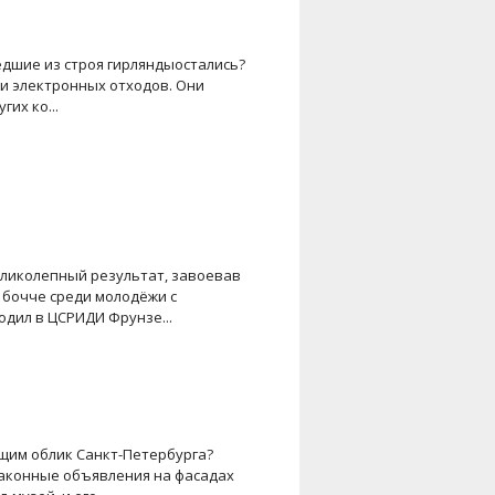
едшие из строя гирляндыостались?
ии электронных отходов. Они
гих ко...
еликолепный результат, завоевав
 бочче среди молодёжи с
дил в ЦСРИДИ Фрунзе...
щим облик Санкт-Петербурга?
аконные объявления на фасадах