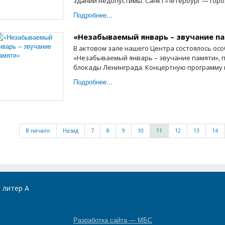
зданий недопустимы. Санкт-Петербург — город-
Подробнее...
«Незабываемый январь – звучание п
В актовом зале нашего Центра состоялось ос
«Незабываемый январь – звучание памяти», 
блокады Ленинграда. Концертную программу п
Подробнее...
В начало
Назад
7
8
9
10
11
12
13
14
, литер А
Разработка сайта — МБС