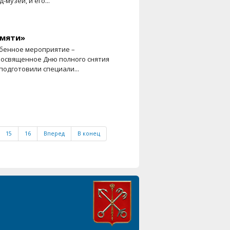
музей, и его...
амяти»
обенное мероприятие –
посвященное Дню полного снятия
одготовили специали...
15
16
Вперед
В конец