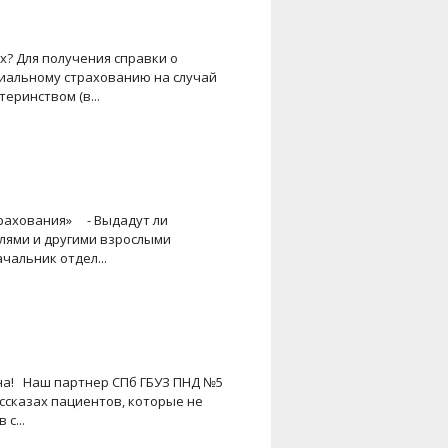
х? Для получения справки о
иальному страхованию на случай
еринством (в...
трахования» - Выдадут ли
лями и другими взрослыми
чальник отдел...
на! Наш партнер СПб ГБУЗ ПНД №5
ссказах пациентов, которые не
с...