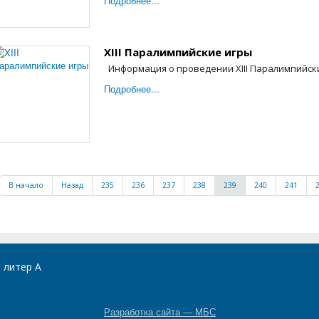
Подробнее...
XIII Паралимпийские игры
Информация о проведении XIII Паралимпийски
Подробнее...
В начало
Назад
235
236
237
238
239
240
241
, литер А
Разработка сайта — МБС