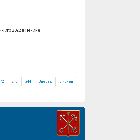
х игр 2022 в Пекине
242
243
244
Вперед
В конец