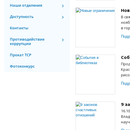
Наши отделения
Нов
Доступность
В св
нояб
Контакты
в го
Подр
Противодействие
коррупции
Прокат ТСР
Соб
Прод
Фотоконкурс
Крас
рисо
Подр
9 з
16.1
Влад
науч