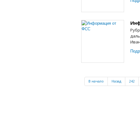
Подр
Инф
Рубр
даль
Иван
Подр
В начало
Назад
242