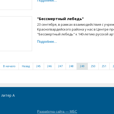
Подробнее...
"Бессмертный лебедь"
23 сентября, в рамках взаимодействия с учр
Красногвардейского района у нас в Центре п
"Бессмертный лебедь" к 140-летию русской арт
Подробнее...
В начало
Назад
245
246
247
248
249
250
251
, литер А
Разработка сайта — МБС