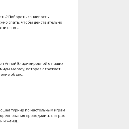
пать? Побороть сонливость
нужно спать, чтобы действительно
ите по ...
мен Анной Владимировной о наших
амиды Маслоу, которая отражает
ение объяс...
рошел турнир по настольным играм
Соревнования проводились в играх
 и женщ...