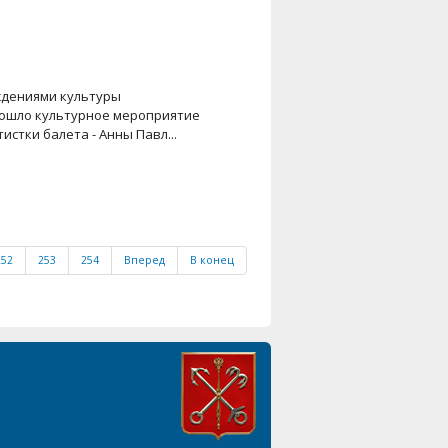
еждениями культуры
рошло культурное мероприятие
истки балета - Анны Павл...
252
253
254
Вперед
В конец