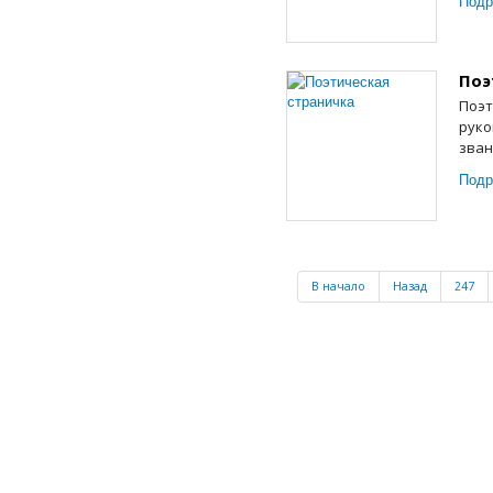
Подр
Поэ
Поэт
руко
зван
Подр
В начало
Назад
247