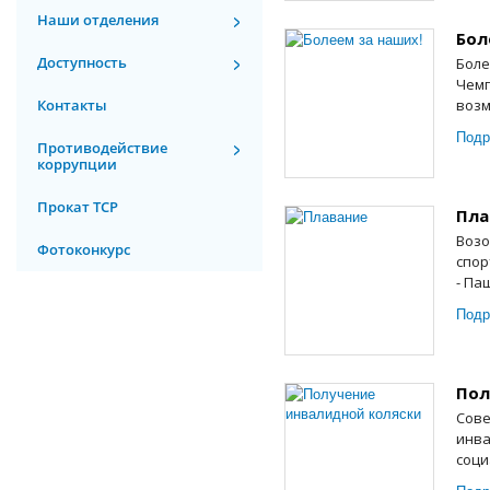
Наши отделения
Бол
Доступность
Боле
Чемп
Контакты
возм
Подр
Противодействие
коррупции
Прокат ТСР
Пла
Возо
Фотоконкурс
спор
- Па
Подр
Пол
Сове
инва
соци