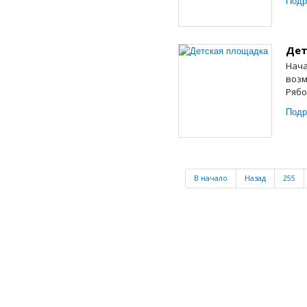
Подр
Дет
Нача
возм
Рябо
Подр
В начало
Назад
255