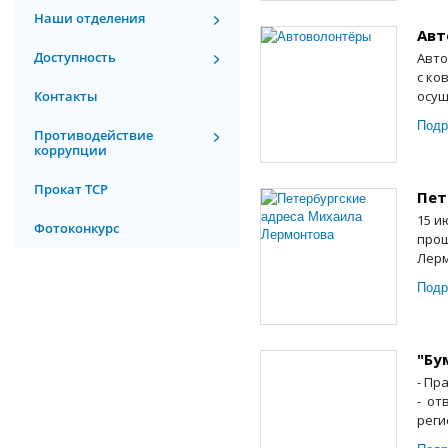
Наши отделения
Авт
Доступность
Авто
с ко
Контакты
осущ
Подр
Противодействие
коррупции
Прокат ТСР
Пет
15 и
Фотоконкурс
прош
Лерм
Подр
"Бу
- Пр
- от
реги