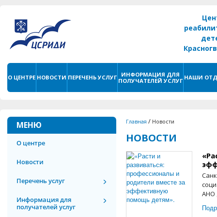
Цен
реабили
дет
Красног
г. С
ИНФОРМАЦИЯ ДЛЯ
О ЦЕНТРЕ
НОВОСТИ
ПЕРЕЧЕНЬ УСЛУГ
НАШИ ОТД
ПОЛУЧАТЕЛЕЙ УСЛУГ
/
Главная
Новости
МЕНЮ
НОВОСТИ
О центре
«Ра
Новости
эфф
Санк
Перечень услуг
соци
АНО 
Информация для
получателей услуг
Подр