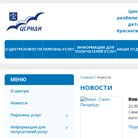
Цен
реабили
дет
Красног
г. С
ИНФОРМАЦИЯ ДЛЯ
О ЦЕНТРЕ
НОВОСТИ
ПЕРЕЧЕНЬ УСЛУГ
НАШИ ОТД
ПОЛУЧАТЕЛЕЙ УСЛУГ
/
Главная
Новости
МЕНЮ
НОВОСТИ
О центре
Вив
Новости
22.0
Санк
Перечень услуг
изго
Подр
Информация для
получателей услуг