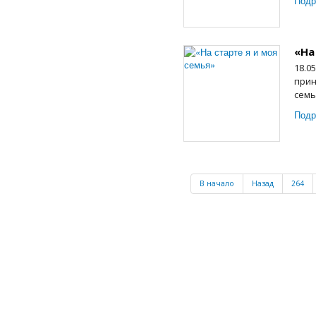
Подр
«На
18.0
прин
семь
Подр
В начало
Назад
264