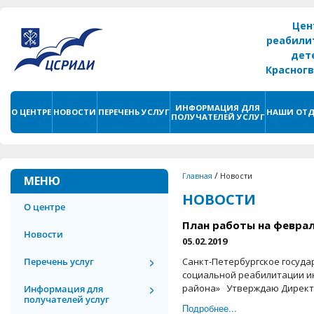
Цен
реабили
дет
Красног
г. С
ИНФОРМАЦИЯ ДЛЯ
О ЦЕНТРЕ
НОВОСТИ
ПЕРЕЧЕНЬ УСЛУГ
НАШИ ОТД
ПОЛУЧАТЕЛЕЙ УСЛУГ
/
Главная
Новости
МЕНЮ
НОВОСТИ
О центре
План работы на феврал
Новости
05.02.2019
Перечень услуг
Санкт-Петербургское госуд
социальной реабилитации и
района» Утверждаю Директор
Информация для
получателей услуг
Подробнее...