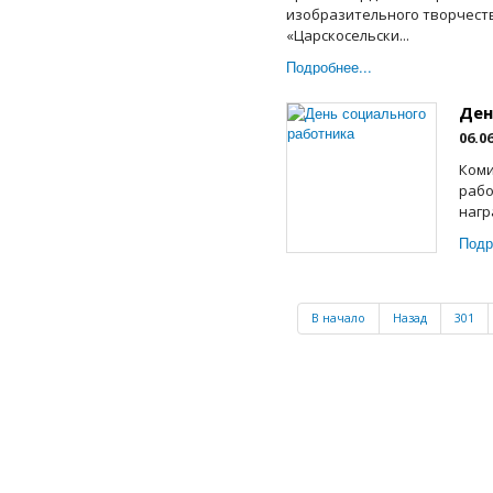
изобразительного творчест
«Царскосельски...
Подробнее...
Ден
06.0
Коми
рабо
нагр
Подр
В начало
Назад
301