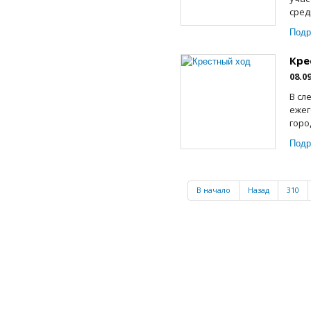
сред
Подр
Кре
08.0
В сл
ежег
горо
Подр
В начало
Назад
310