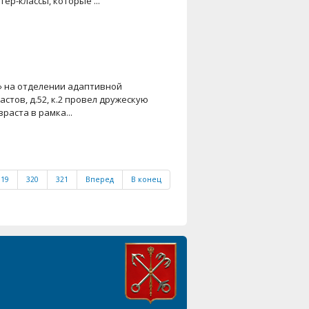
ер-классы, которые ...
» на отделении адаптивной
стов, д.52, к.2 провел дружескую
раста в рамка...
319
320
321
Вперед
В конец