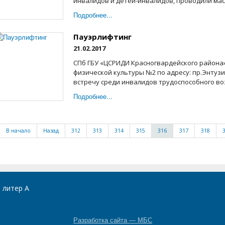
инвалидов и детей-инвалидов, проводили маст
Подробнее...
Пауэрлифтинг
21.02.2017
СПб ГБУ «ЦСРИДИ Красногвардейского района
физической культуры №2 по адресу: пр.Энтузиа
встречу среди инвалидов трудоспособного воз
Подробнее...
В начало
Назад
312
313
314
315
316
317
318
, литер А
Разработка сайта — МБС