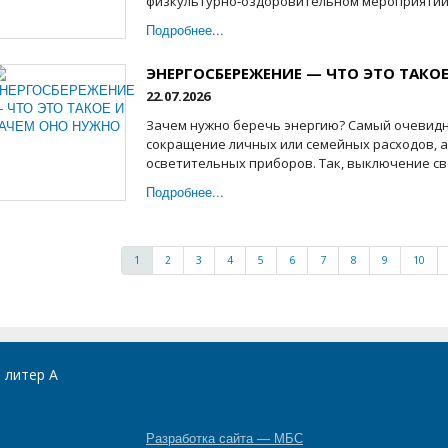
физкультурно‑оздоровительном мероприятии 
Подробнее...
ЭНЕРГОСБЕРЕЖЕНИЕ — ЧТО ЭТО ТАКО
22.07.2026
Зачем нужно беречь энергию? Самый очевид
сокращение личных или семейных расходов, а
осветительных приборов. Так, выключение све
Подробнее...
1
2
3
4
5
6
7
8
9
10
, литер А
Разработка сайта — МБС