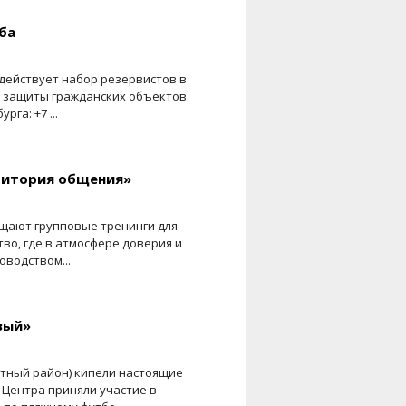
ба
 действует набор резервистов в
 защиты гражданских объектов.
га: +7 ...
ритория общения»
ещают групповые тренинги для
во, где в атмосфере доверия и
водством...
вый»
ртный район) кипели настоящие
 Центра приняли участие в