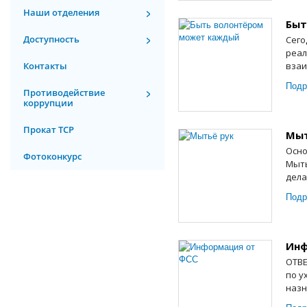
Наши отделения
Быт
Доступность
Сего
реал
Контакты
взаи
Подр
Противодействие
коррупции
Прокат ТСР
Мыт
Осно
Фотоконкурс
Мыть
дела
Подр
Инф
ОТВЕ
по у
назн