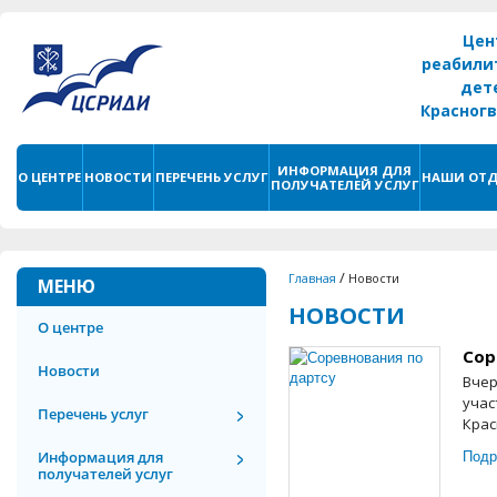
Цен
реабили
дет
Красног
г. С
ИНФОРМАЦИЯ ДЛЯ
О ЦЕНТРЕ
НОВОСТИ
ПЕРЕЧЕНЬ УСЛУГ
НАШИ ОТД
ПОЛУЧАТЕЛЕЙ УСЛУГ
/
Главная
Новости
МЕНЮ
НОВОСТИ
О центре
Сор
Новости
Вчер
учас
Перечень услуг
Крас
Подр
Информация для
получателей услуг