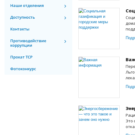
Наши отделения
Соц
Доступность
Соци
дома
Контакты
подд
Подр
Противодействие
коррупции
Прокат ТСР
Важ
Пере
Фотоконкурс
Льго
лека
Подр
Эне
Раци
Это 
отка