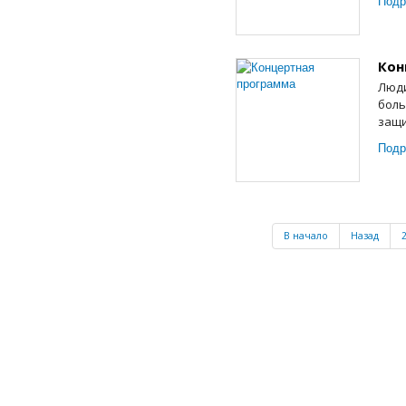
Подр
Кон
Люди
боль
защи
Подр
В начало
Назад