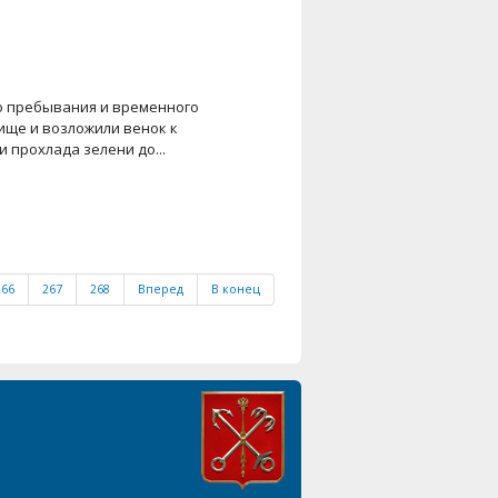
ого пребывания и временного
ище и возложили венок к
 прохлада зелени до...
266
267
268
Вперед
В конец