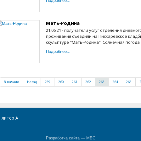
Подробнее...
Мать-Родина
21.06.21 - получатели услуг отделения дневн
проживания съездили на Пискаревское кладб
скульптуре "Мать-Родина". Солнечная погода и
Подробнее...
В начало
Назад
259
260
261
262
263
264
265
, литер А
Разработка сайта — МБС