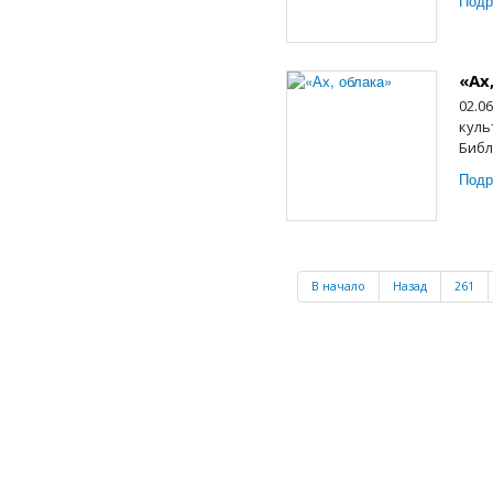
Подр
«Ах
02.0
куль
Библ
Подр
В начало
Назад
261