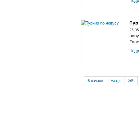
Подр
Тур
25.0
нову
Соре
Подр
В начало
Назад
263