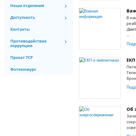
Наши отделения
Важ
Доступность
В на
реаб
Контакты
Дмит
...
Противодействие
Подр
коррупции
Прокат ТСР
ЕКП
Пете
Фотоконкурс
Тепе
брон
Подр
Об 
Заче
сокр
осве