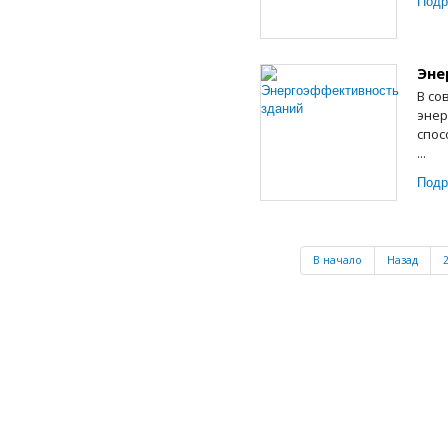
Подр
Эне
В со
энер
спос
...
Подр
В начало
Назад