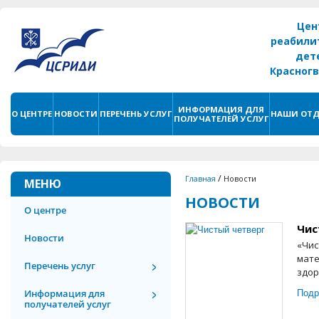
Цен
реабили
дет
Красног
г. С
ИНФОРМАЦИЯ ДЛЯ
О ЦЕНТРЕ
НОВОСТИ
ПЕРЕЧЕНЬ УСЛУГ
НАШИ ОТД
ПОЛУЧАТЕЛЕЙ УСЛУГ
/
Главная
Новости
МЕНЮ
НОВОСТИ
О центре
Чис
Новости
«Чис
мате
Перечень услуг
здор
Подр
Информация для
получателей услуг