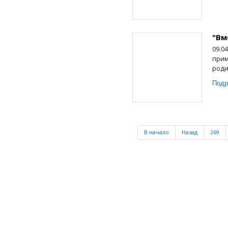
"Вм
09.0
прим
роди
Подр
В начало
Назад
269