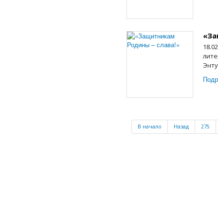
«За
18.0
лите
Энту
Подр
В начало
Назад
275