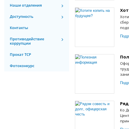
Наши отделения
Хот
Доступность
Хоти
сбер
Контакты
подо
Подр
Противодействие
коррупции
Прокат ТСР
Пол
Офор
Фотоконкурс
труд
зани
Подр
Ряд
Ко Д
Цент
прин