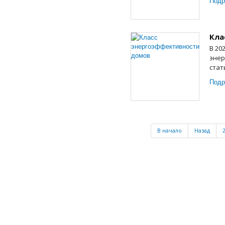
Подр
Кла
В 20
энер
стат
Подр
В начало
Назад