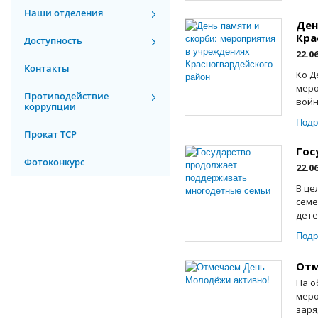
Наши отделения
Ден
Кра
Доступность
22.0
Контакты
Ко Д
меро
Противодействие
войн
коррупции
Подр
Прокат ТСР
Гос
Фотоконкурс
22.0
В це
семе
дете
Подр
Отм
На о
меро
заря