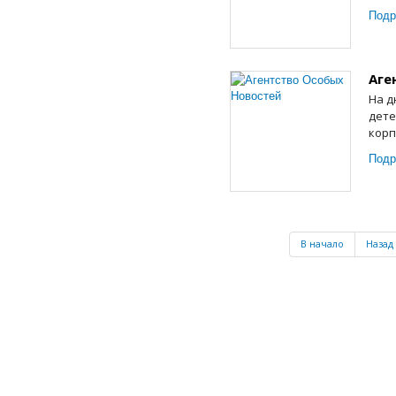
Подр
Аге
На д
дете
корп
Подр
В начало
Назад