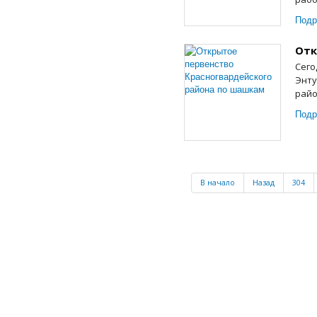
Подр
Отк
Сего
Энту
райо
Подр
В начало
Назад
304