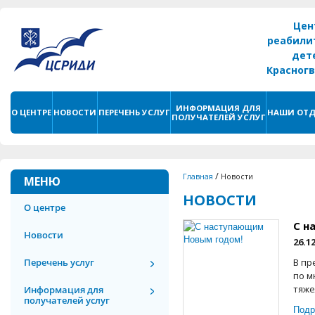
Цен
реабили
дет
Красног
г. С
ИНФОРМАЦИЯ ДЛЯ
О ЦЕНТРЕ
НОВОСТИ
ПЕРЕЧЕНЬ УСЛУГ
НАШИ ОТД
ПОЛУЧАТЕЛЕЙ УСЛУГ
/
Главная
Новости
МЕНЮ
НОВОСТИ
О центре
С н
Новости
26.1
Перечень услуг
В пр
по м
тяже
Информация для
получателей услуг
Подр