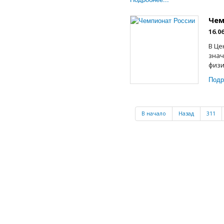
Чем
16.0
В Це
знач
физи
Подр
В начало
Назад
311