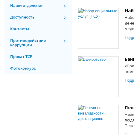
Наши отделения
Наб
Доступность
Набо
дене
Контакты
меди
Подр
Противодействие
коррупции
Прокат ТСР
Бан
«Про
Фотоконкурс
пом
Подр
Пен
Назн
людя
Пенс