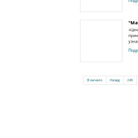
Подр
"Ма
«Цен
прин
узна
Подр
В начало
Назад
249