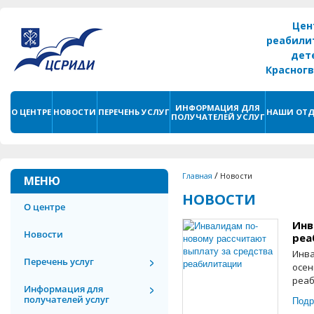
Цен
реабили
дет
Красног
г. С
ИНФОРМАЦИЯ ДЛЯ
О ЦЕНТРЕ
НОВОСТИ
ПЕРЕЧЕНЬ УСЛУГ
НАШИ ОТД
ПОЛУЧАТЕЛЕЙ УСЛУГ
/
Главная
Новости
МЕНЮ
НОВОСТИ
О центре
Инв
Новости
реа
Инва
Перечень услуг
осен
реаб
Информация для
получателей услуг
Подр