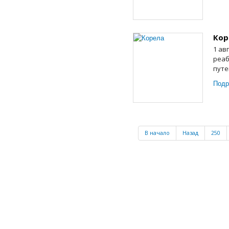
Кор
1 ав
реаб
путе
Подр
В начало
Назад
250