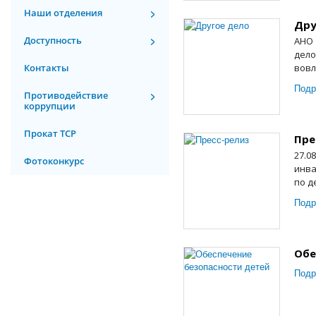
Наши отделения
Дру
Доступность
АНО 
дело
Контакты
вовл
Подр
Противодействие
коррупции
Прокат ТСР
Пре
27.0
Фотоконкурс
инва
по д
Подр
Обе
Подр