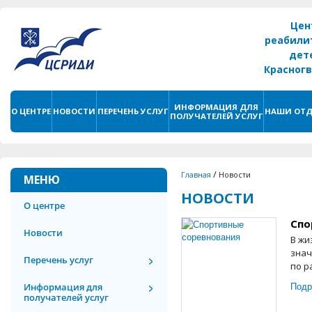
Цен
реабили
дет
Красног
г. С
ИНФОРМАЦИЯ ДЛЯ
О ЦЕНТРЕ
НОВОСТИ
ПЕРЕЧЕНЬ УСЛУГ
НАШИ ОТД
ПОЛУЧАТЕЛЕЙ УСЛУГ
/
Главная
Новости
МЕНЮ
НОВОСТИ
О центре
Спо
Новости
В жи
знач
Перечень услуг
по р
Подр
Информация для
получателей услуг