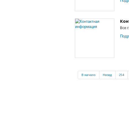
Подр
Кон
Все 
Подр
В начало
Назад
254