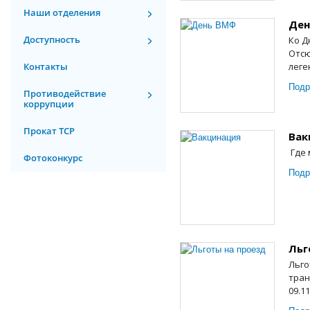
Наши отделения
Ден
Доступность
Ко Д
Отсю
Контакты
леге
Подр
Противодействие
коррупции
Прокат ТСР
Вак
Где 
Фотоконкурс
Подр
Льг
Льго
тран
09.1