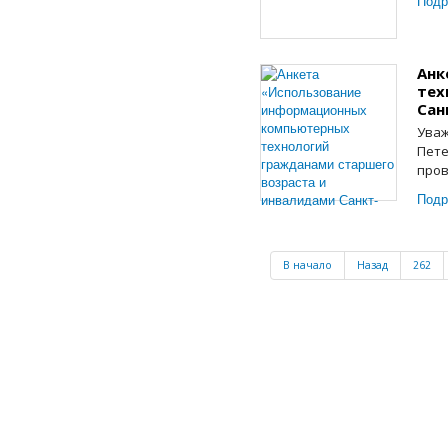
Подр
Анк
тех
Сан
Уваж
Пете
пров
Подр
В начало
Назад
262