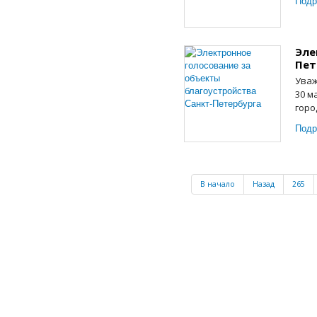
Подр
Эле
Пет
Уваж
30 м
горо
Подр
В начало
Назад
265