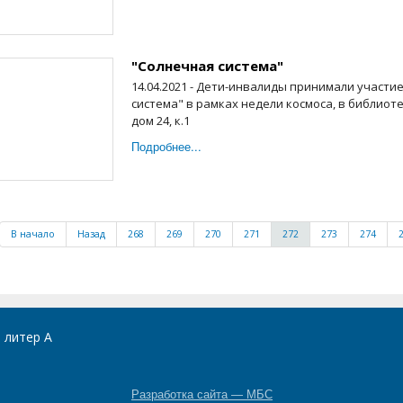
"Солнечная система"
14.04.2021 - Дети-инвалиды принимали участи
система" в рамках недели космоса, в библиоте
дом 24, к.1
Подробнее...
В начало
Назад
268
269
270
271
272
273
274
, литер А
Разработка сайта — МБС