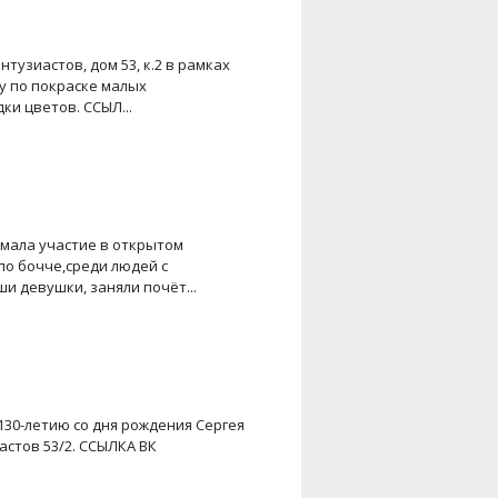
Энтузиастов, дом 53, к.2 в рамках
у по покраске малых
ки цветов. ССЫЛ...
имала участие в открытом
о бочче,среди людей с
и девушки, заняли почёт...
 130-летию со дня рождения Сергея
астов 53/2. ССЫЛКА ВК