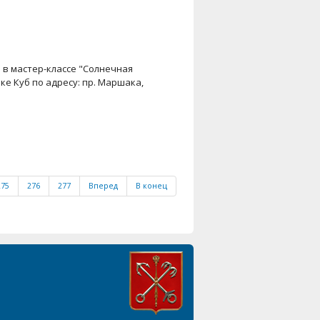
е в мастер-классе "Солнечная
ке Куб по адресу: пр. Маршака,
275
276
277
Вперед
В конец