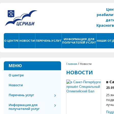
Цен
реабили
дет
Красног
г. С
ИНФОРМАЦИЯ ДЛЯ
О ЦЕНТРЕ
НОВОСТИ
ПЕРЕЧЕНЬ УСЛУГ
НАШИ ОТД
ПОЛУЧАТЕЛЕЙ УСЛУГ
/
Главная
Новости
МЕНЮ
НОВОСТИ
О центре
в С
Новости
25.0
Перечень услуг
25 я
подв
лучш
Информация для
получателей услуг
Подр