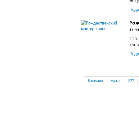
Энту
Подр
Рож
11.1
13.0
«Анг
Подр
В начало
Назад
277