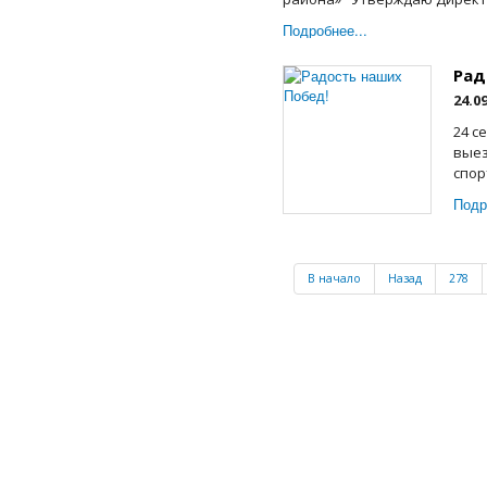
Подробнее...
Рад
24.0
24 с
выез
спор
Подр
В начало
Назад
278