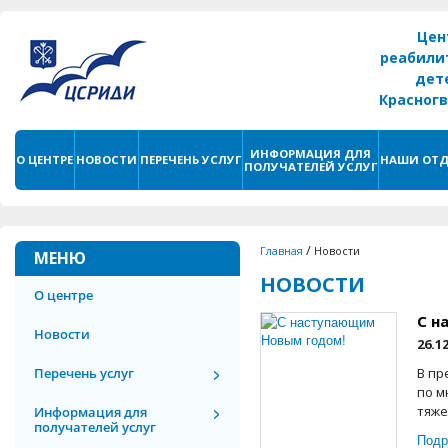
Цен
реабили
дет
Красног
г. С
ИНФОРМАЦИЯ ДЛЯ
О ЦЕНТРЕ
НОВОСТИ
ПЕРЕЧЕНЬ УСЛУГ
НАШИ ОТД
ПОЛУЧАТЕЛЕЙ УСЛУГ
/
Главная
Новости
МЕНЮ
НОВОСТИ
О центре
С н
Новости
26.1
Перечень услуг
В пр
по м
тяже
Информация для
получателей услуг
Подр