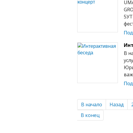
UMA
GRO
5УТ
фес
Под
Инт
В н
усл
Юри
важ
Под
В начало
Назад
В конец