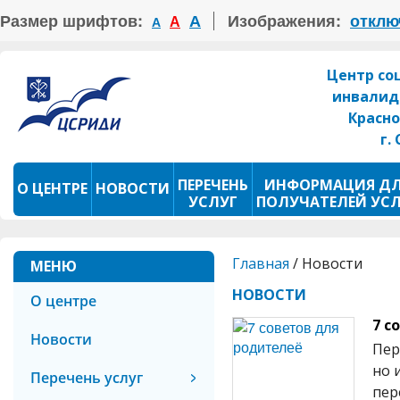
Размер шрифтов:
А
Изображения:
отклю
А
А
Центр со
инвалид
Красно
г.
ПЕРЕЧЕНЬ
ИНФОРМАЦИЯ Д
О ЦЕНТРЕ
НОВОСТИ
УСЛУГ
ПОЛУЧАТЕЛЕЙ УС
ПРОКАТ ТСР
ФОТОКОНКУРС
Главная
/
Новости
МЕНЮ
НОВОСТИ
О центре
7 с
Новости
Пер
но 
Перечень услуг
пер