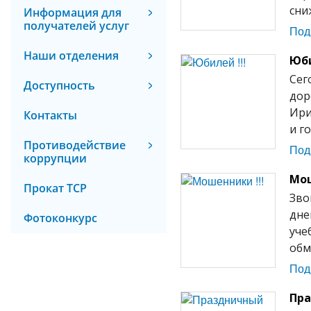
сни
Информация для
получателей услуг
Под
Наши отделения
Юби
Сег
Доступность
дор
Ири
Контакты
и г
Противодействие
Под
коррупции
Мош
Прокат ТСР
Зво
дне
Фотоконкурс
уче
обм
Под
Пра