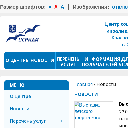
Размер шрифтов:
А
Изображения:
отклю
А
А
Центр со
инвалид
Красно
г.
ПЕРЕЧЕНЬ
ИНФОРМАЦИЯ Д
О ЦЕНТРЕ
НОВОСТИ
УСЛУГ
ПОЛУЧАТЕЛЕЙ УС
ПРОКАТ ТСР
ФОТОКОНКУРС
Главная
/
Новости
МЕНЮ
НОВОСТИ
О центре
Выс
Новости
22.
пла
Перечень услуг
инв