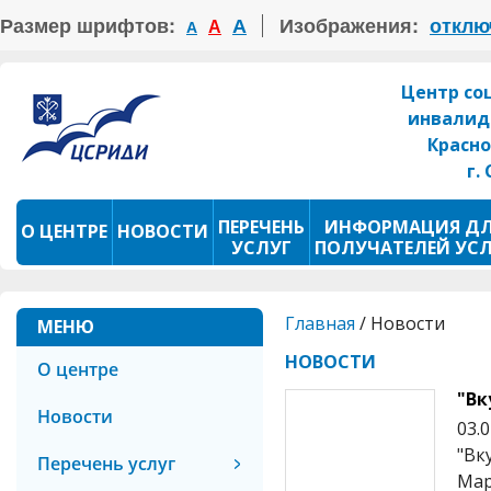
Размер шрифтов:
А
Изображения:
отклю
А
А
Центр со
инвалид
Красно
г.
ПЕРЕЧЕНЬ
ИНФОРМАЦИЯ Д
О ЦЕНТРЕ
НОВОСТИ
УСЛУГ
ПОЛУЧАТЕЛЕЙ УС
ПРОКАТ ТСР
ФОТОКОНКУРС
Главная
/
Новости
МЕНЮ
НОВОСТИ
О центре
"Вк
Новости
03.
"Вк
Перечень услуг
Мар