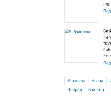
адре
Под
Биб
24.
"КУ
биб
Еже
Под
В начало
Назад
Вперед
В конец