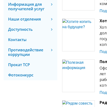
ком
Информация для
получателей услуг
Под
Наши отделения
Хот
Хот
Доступность
дол
гос
Контакты
коп
Противодействие
Под
коррупции
Пол
Прокат ТСР
Офо
лет
Фотоконкурс
раб
кот
Под
Ряд