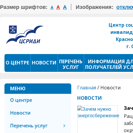
Размер шрифтов:
А
Изображения:
отклю
А
А
Центр со
инвалид
Красно
г.
ПЕРЕЧЕНЬ
ИНФОРМАЦИЯ Д
О ЦЕНТРЕ
НОВОСТИ
УСЛУГ
ПОЛУЧАТЕЛЕЙ УС
ПРОКАТ ТСР
ФОТОКОНКУРС
Главная
/
Новости
МЕНЮ
НОВОСТИ
О центре
Зач
Новости
Рац
заб
Перечень услуг
окр