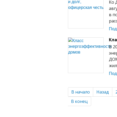
Ко 
авг
в п
рас
Под
Кла
В 2
эне
ДОМ
жил
Под
В начало
Назад
В конец