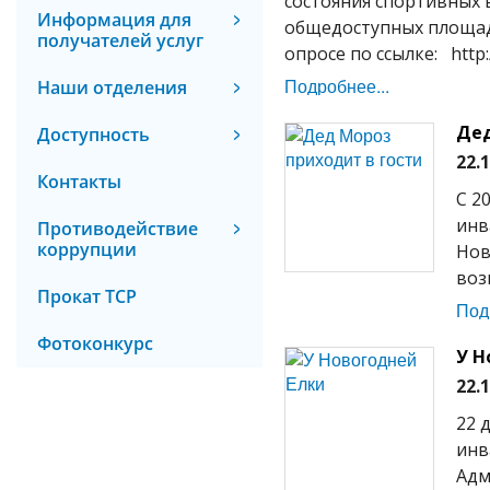
состояния спортивных
Информация для
общедоступных площад
получателей услуг
опросе по ссылке: http:/
Подробнее...
Наши отделения
Дед
Доступность
22.
Контакты
С 2
инв
Противодействие
коррупции
Нов
воз
Прокат ТСР
Под
Фотоконкурс
У Н
22.
22 
инв
Адм