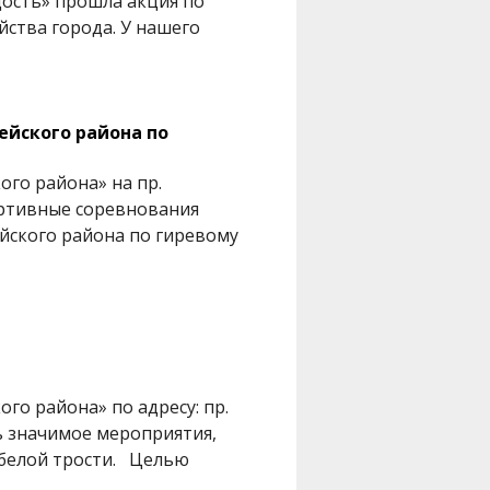
дость» прошла акция по
йства города. У нашего
ейского района по
го района» на пр.
спортивные соревнования
йского района по гиревому
го района» по адресу: пр.
ось значимое мероприятия,
белой трости. Целью